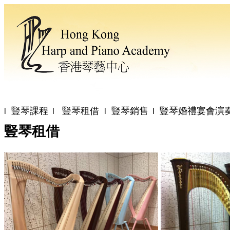
豎琴課程
豎琴租借
豎琴銷售
豎琴婚禮宴會演
l
l
l
l
豎琴租借