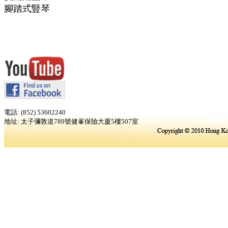
腳踏式豎琴
電話: (852) 53602240
地址: 太子彌敦道789號健峯保險大廈5樓507室