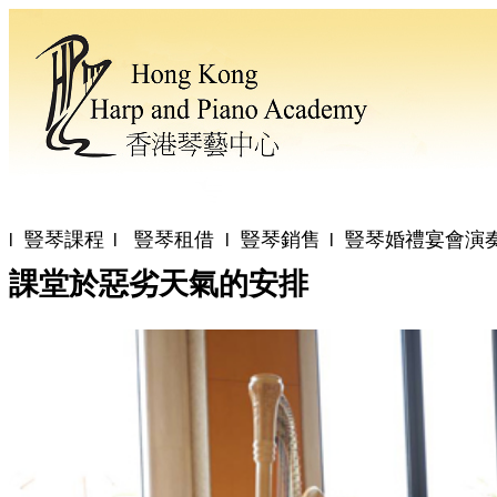
豎琴課程
豎琴租借
豎琴銷售
豎琴婚禮宴會演
l
l
l
l
課堂於惡劣天氣的安排