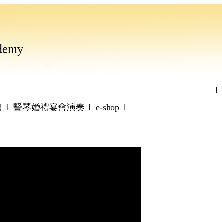
l
售
豎琴婚禮宴會演奏
e-shop
l
l
l