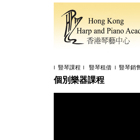
豎琴課程
豎琴租借
豎琴銷
l
l
l
個別樂器課程