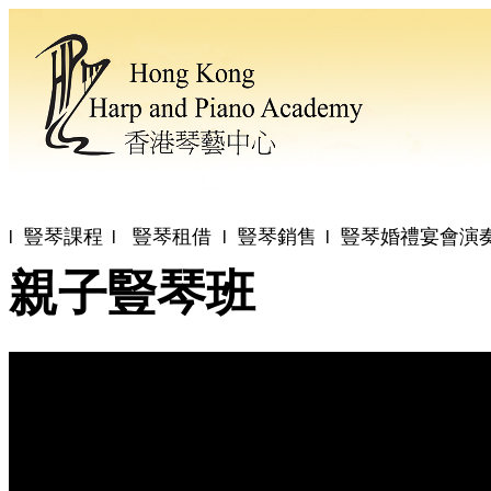
豎琴課程
豎琴租借
豎琴銷售
豎琴婚禮宴會演
l
l
l
l
親子豎琴班